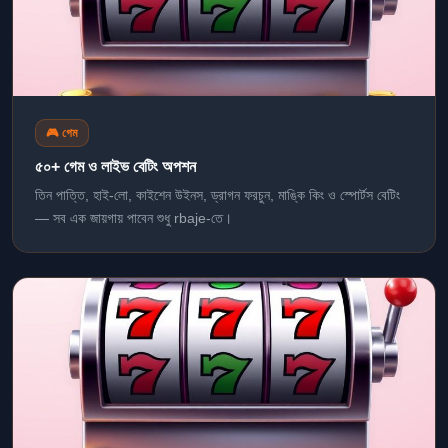
🎮 গেম
৫০+ গেম ও লাইভ বেটিং অপশন
তিন পাত্তি, হাই-লো, কাইশেন উইনস, ড্রাগন ফরচুন, মাঙ্কি কিং ও স্পোর্টস বেটিং
— সব এক জায়গায় পাবেন শুধু rbaje-তে।