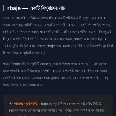
rbaje — একটি বিশ্বাসের নাম
বাংলাদেশে অনলাইন গেমিংয়ের জগতে rbaje একটি পরিচিত ও বিশ্বস্ত নাম। হাজার
হাজার খেলোয়াড় প্রতিদিন rbaje-র প্ল্যাটফর্মে লগইন করেন — কেউ তিন পাত্তি খেলতে,
কেউ হাই-লো উপভোগ করতে, আর কেউ স্পোর্টস বেটিংয়ে ভাগ্য পরীক্ষা করতে। কিন্তু এই
বিশ্বাস একদিনে তৈরি হয়নি। বছরের পর বছর ধরে সততা, স্বচ্ছতা এবং খেলোয়াড়দের
সর্বোচ্চ সুবিধা নিশ্চিত করার মাধ্যমে rbaje আজ বাংলাদেশের শীর্ষ অনলাইন গেমিং প্ল্যাটফর্ম
হিসেবে নিজেকে প্রতিষ্ঠিত করেছে।
আমরা বিশ্বাস করি যে প্রতিটি খেলোয়াড় সেরা অভিজ্ঞতা পাওয়ার যোগ্য — ন্যায্য গেম,
দ্রুত পেআউট এবং নির্ভরযোগ্য সাপোর্ট। rbaje-র প্রতিটি সেবা এই বিশ্বাসকে কেন্দ্রে
রেখে তৈরি করা হয়েছে। এখানে কোনো লুকানো চার্জ নেই, কোনো কারসাজি নেই — শুধু
আছে সৎ গেমিং এবং আসল জয়।
🌟
আমাদের প্রতিশ্রুতি:
rbaje-তে প্রতিটি গেমের ফলাফল সার্টিফাইড RNG
(র‍্যান্ডম নাম্বার জেনারেটর) দ্বারা নির্ধারিত হয়। তৃতীয় পক্ষের অডিট সংস্থা নিয়মিত