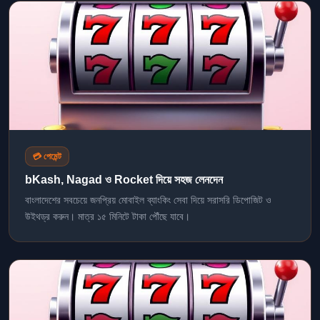
💳 পেমেন্ট
bKash, Nagad ও Rocket দিয়ে সহজ লেনদেন
বাংলাদেশের সবচেয়ে জনপ্রিয় মোবাইল ব্যাংকিং সেবা দিয়ে সরাসরি ডিপোজিট ও
উইথড্র করুন। মাত্র ১৫ মিনিটে টাকা পৌঁছে যাবে।