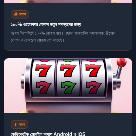
🎁 বোনাস
১০০% ওয়েলকাম বোনাস নতুন সদস্যদের জন্য
প্রথম ডিপোজিটে ১০০% বোনাস পান। এছাড়া সাপ্তাহিক ক্যাশব্যাক, রিলোড
বোনাস ও রেফারেল বোনাস তো আছেই।
📱 অ্যাপ
ডেডিকেটেড মোবাইল অ্যাপ Android ও iOS