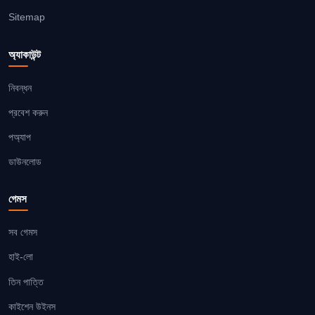
Sitemap
অ্যাকাউন্ট
নিবন্ধন
প্রবেশ করুন
পঅ্যাপ
ডাউনলোড
গেমস
সব গেমস
হাই-লো
তিন পাত্তি
কাইশেন উইনস