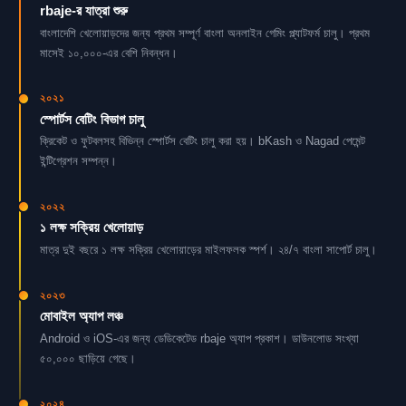
rbaje-র যাত্রা শুরু
বাংলাদেশি খেলোয়াড়দের জন্য প্রথম সম্পূর্ণ বাংলা অনলাইন গেমিং প্ল্যাটফর্ম চালু। প্রথম
মাসেই ১০,০০০-এর বেশি নিবন্ধন।
২০২১
স্পোর্টস বেটিং বিভাগ চালু
ক্রিকেট ও ফুটবলসহ বিভিন্ন স্পোর্টস বেটিং চালু করা হয়। bKash ও Nagad পেমেন্ট
ইন্টিগ্রেশন সম্পন্ন।
২০২২
১ লক্ষ সক্রিয় খেলোয়াড়
মাত্র দুই বছরে ১ লক্ষ সক্রিয় খেলোয়াড়ের মাইলফলক স্পর্শ। ২৪/৭ বাংলা সাপোর্ট চালু।
২০২৩
মোবাইল অ্যাপ লঞ্চ
Android ও iOS-এর জন্য ডেডিকেটেড rbaje অ্যাপ প্রকাশ। ডাউনলোড সংখ্যা
৫০,০০০ ছাড়িয়ে গেছে।
২০২৪