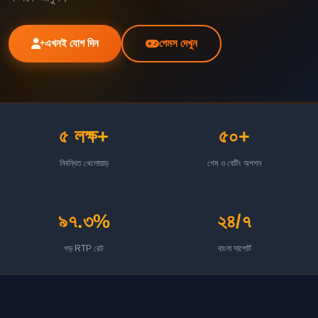
এখনই যোগ দিন
গেমস দেখুন
৫ লক্ষ+
৫০+
নিবন্ধিত খেলোয়াড়
গেম ও বেটিং অপশন
৯৭.৩%
২৪/৭
গড় RTP রেট
বাংলা সাপোর্ট