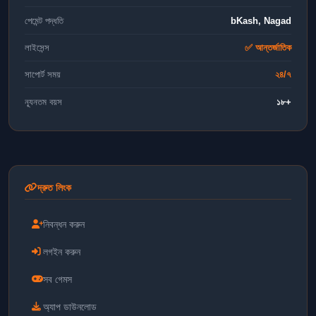
পেমেন্ট পদ্ধতি
bKash, Nagad
লাইসেন্স
✅ আন্তর্জাতিক
সাপোর্ট সময়
২৪/৭
ন্যূনতম বয়স
১৮+
দ্রুত লিংক
নিবন্ধন করুন
লগইন করুন
সব গেমস
অ্যাপ ডাউনলোড