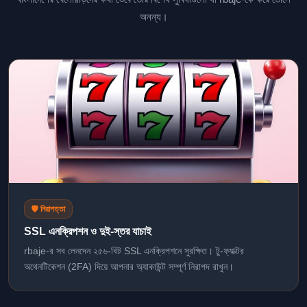
অনন্য।
🛡️ নিরাপত্তা
SSL এনক্রিপশন ও দুই-স্তর যাচাই
rbaje-র সব লেনদেন ২৫৬-বিট SSL এনক্রিপশনে সুরক্ষিত। টু-ফ্যাক্টর
অথেনটিকেশন (2FA) দিয়ে আপনার অ্যাকাউন্ট সম্পূর্ণ নিরাপদ রাখুন।