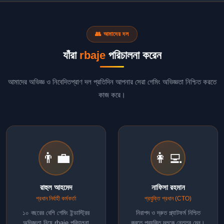
👥 আমাদের দল
যাঁরা
rbaje
পরিচালনা করেন
আমাদের অভিজ্ঞ ও নিবেদিতপ্রাণ দল প্রতিদিন আপনার সেরা গেমিং অভিজ্ঞতা নিশ্চিত করতে
কাজ করে।
👨‍💼
👩‍💻
রাহুল আহমেদ
নাফিসা রহমান
প্রধান নির্বাহী কর্মকর্তা
প্রযুক্তি প্রধান (CTO)
১০ বছরের বেশি গেমিং ইন্ডাস্ট্রির
নিরাপদ ও দ্রুত প্ল্যাটফর্ম নিশ্চিত
অভিজ্ঞতা নিয়ে rbaje পরিচালনা
করতে প্রযুক্তি দলকে নেতৃত্ব দেন।