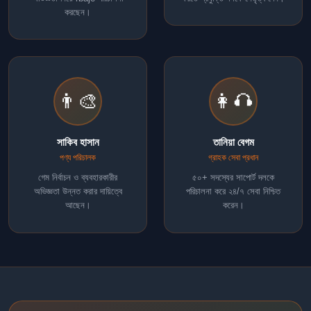
করছেন।
👨‍🎨
👩‍🎧
সাকিব হাসান
তানিয়া বেগম
পণ্য পরিচালক
গ্রাহক সেবা প্রধান
গেম নির্বাচন ও ব্যবহারকারীর
৫০+ সদস্যের সাপোর্ট দলকে
অভিজ্ঞতা উন্নত করার দায়িত্বে
পরিচালনা করে ২৪/৭ সেবা নিশ্চিত
আছেন।
করেন।