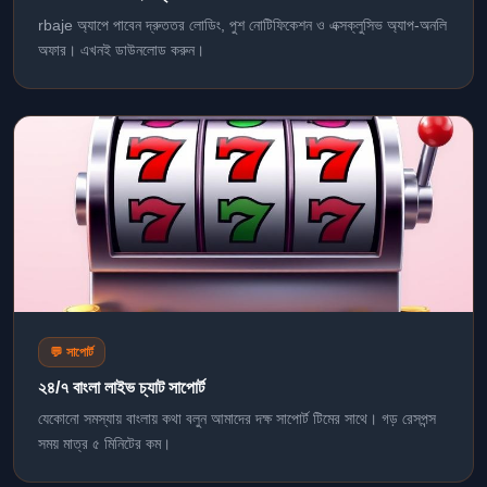
rbaje অ্যাপে পাবেন দ্রুততর লোডিং, পুশ নোটিফিকেশন ও এক্সক্লুসিভ অ্যাপ-অনলি
অফার। এখনই ডাউনলোড করুন।
💬 সাপোর্ট
২৪/৭ বাংলা লাইভ চ্যাট সাপোর্ট
যেকোনো সমস্যায় বাংলায় কথা বলুন আমাদের দক্ষ সাপোর্ট টিমের সাথে। গড় রেসপন্স
সময় মাত্র ৫ মিনিটের কম।