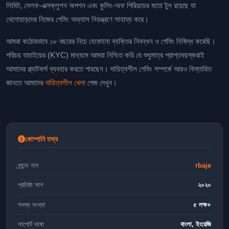
লিমিট, সেলফ-এক্সক্লুশন অপশন এবং কুলিং-অফ পিরিয়ডের মতো টুল রয়েছে যা
খেলোয়াড়দের নিজের গেমিং অভ্যাস নিয়ন্ত্রণে সাহায্য করে।
আমরা কঠোরভাবে ১৮ বছরের নিচে যেকোনো ব্যক্তির নিবন্ধন ও গেমিং নিষিদ্ধ করেছি।
পরিচয় যাচাইয়ের (KYC) মাধ্যমে আমরা নিশ্চিত করি যে শুধুমাত্র প্রাপ্তবয়স্করাই
আমাদের প্ল্যাটফর্ম ব্যবহার করতে পারছেন। দায়িত্বশীল গেমিং সম্পর্কে আরও বিস্তারিত
জানতে আমাদের
দায়িত্বশীল খেলা
পেজ দেখুন।
কোম্পানি তথ্য
ব্র্যান্ড নাম
rbaje
প্রতিষ্ঠা সাল
২০২০
সদস্য সংখ্যা
৫ লক্ষ+
সাপোর্ট ভাষা
বাংলা, ইংরেজি