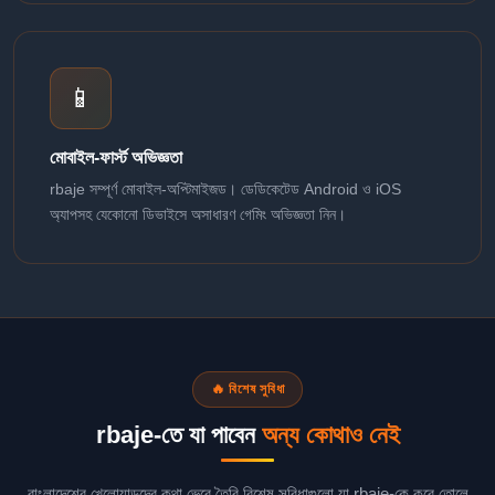
📱
মোবাইল-ফার্স্ট অভিজ্ঞতা
rbaje সম্পূর্ণ মোবাইল-অপ্টিমাইজড। ডেডিকেটেড Android ও iOS
অ্যাপসহ যেকোনো ডিভাইসে অসাধারণ গেমিং অভিজ্ঞতা নিন।
🔥 বিশেষ সুবিধা
rbaje-তে যা পাবেন
অন্য কোথাও নেই
বাংলাদেশের খেলোয়াড়দের কথা ভেবে তৈরি বিশেষ সুবিধাগুলো যা rbaje-কে করে তোলে