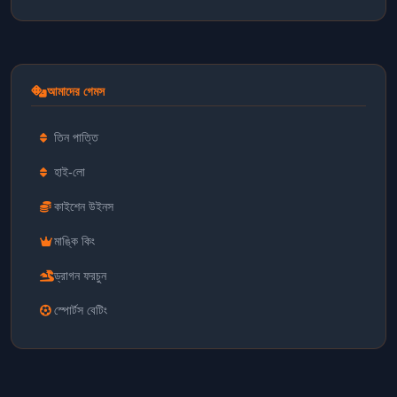
আমাদের গেমস
তিন পাত্তি
হাই-লো
কাইশেন উইনস
মাঙ্কি কিং
ড্রাগন ফরচুন
স্পোর্টস বেটিং