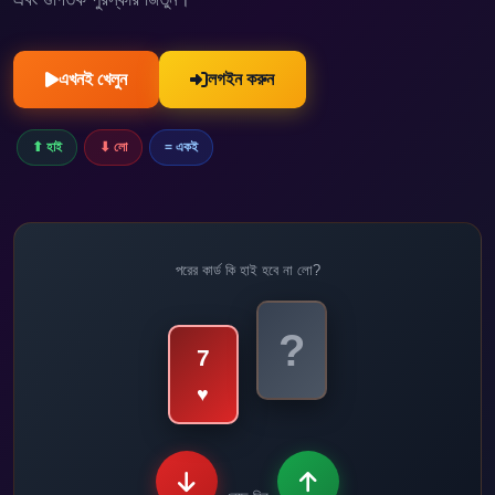
এখনই খেলুন
লগইন করুন
⬆ হাই
⬇ লো
= একই
পরের কার্ড কি হাই হবে না লো?
?
7
♥