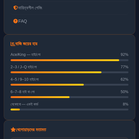
দায়িত্বশীল গেমিং
FAQ
বাজি জয়ের হার
Ace/King — হাই/লো
92%
2–3 / J–Q হাই/লো
77%
4–5 / 9–10 হাই/লো
62%
6–7–8 হাই বা লো
50%
যেকোনো — একই কার্ড
8%
খেলোয়াড়দের মতামত