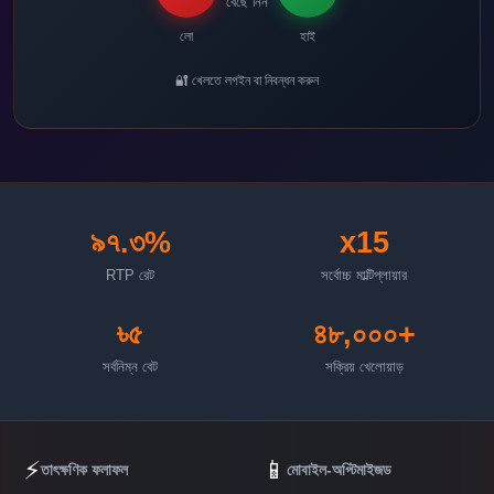
বেছে নিন
লো
হাই
🔐 খেলতে লগইন বা নিবন্ধন করুন
৯৭.৩%
x15
RTP রেট
সর্বোচ্চ মাল্টিপ্লায়ার
৳৫
৪৮,০০০+
সর্বনিম্ন বেট
সক্রিয় খেলোয়াড়
⚡
📱
তাৎক্ষণিক ফলাফল
মোবাইল-অপ্টিমাইজড