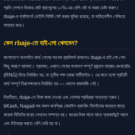
প্রতি সেশনে নিজের মোট ব্যালেন্সের ১০%-এর বেশি বেট না করার চেষ্টা করুন।
rbaje-র প্লাটফর্মে ডেইলি লিমিট সেট করার সুবিধা রয়েছে, যা দায়িত্বশীল গেমিংয়ে
সাহায্য করে।
কেন rbaje-তে হাই-লো খেলবেন?
বাংলাদেশে অনলাইন কার্ড গেমের অনেক প্ল্যাটফর্ম থাকলেও rbaje-র হাই-লো গেম
কিছু কারণে আলাদা। প্রথমত, এখানে গেমের ফলাফল সম্পূর্ণ র‍্যান্ডম নাম্বার জেনারেটর
(RNG) দিয়ে নির্ধারিত হয়, যা তৃতীয় পক্ষ দ্বারা সার্টিফাইড। এর মানে হলো প্রতিটি
কার্ড সম্পূর্ণ নিরপেক্ষভাবে নির্ধারিত হয় — কোনো কারসাজি নেই।
দ্বিতীয়ত, rbaje-তে টাকা জমা দেওয়া এবং তোলার প্রক্রিয়া অত্যন্ত দ্রুত।
bKash, Nagad-সহ সকল জনপ্রিয় মোবাইল ব্যাংকিং সিস্টেমের মাধ্যমে মাত্র
কয়েক মিনিটের মধ্যে লেনদেন সম্পন্ন হয়। জয়ের টাকা সাথে সাথে অ্যাকাউন্টে আসে
এবং উইথড্র করতে বেশি দেরি হয় না।