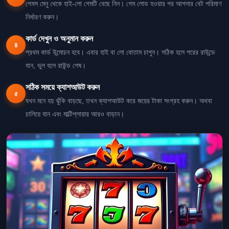
গেমস মেনু থেকে হাই-লো গেমটি বেছে নিন। গেম লোড হওয়ার পর আপনার বেট পরিমাণ
নির্ধারণ করুন।
কার্ড দেখুন ও অনুমান করুন
৪
প্রথম কার্ড উন্মোচন হবে। এবার হাই বা লো বোতাম চাপুন। সঠিক হলে পরের রাউন্ডে
যান, ভুল হলে রাউন্ড শেষ।
সঠিক সময়ে ক্যাশআউট করুন
৫
যখন মনে হয় ঝুঁকি বাড়ছে, তখন ক্যাশআউট করে জয়ের টাকা সংগ্রহ করুন। অথবা
চালিয়ে যান এবং মাল্টিপ্লায়ার আরও বাড়ান।