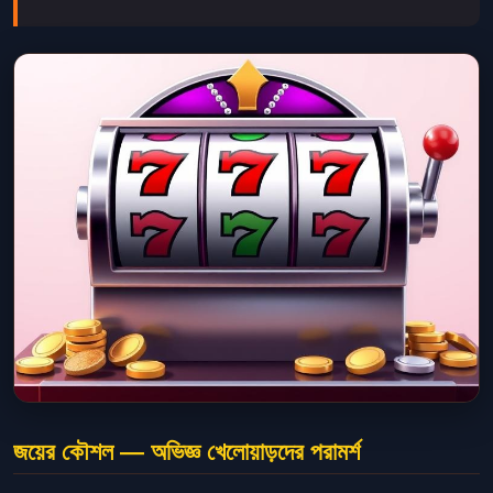
জয়ের কৌশল — অভিজ্ঞ খেলোয়াড়দের পরামর্শ