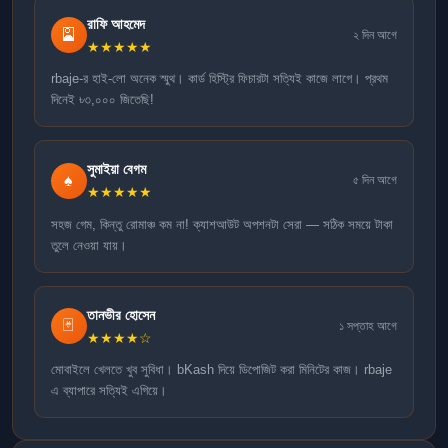
রাফি আহমেদ
🎴
২ দিন আগে
★★★★★
rbaje-র হাই-লো অনেক স্মুথ। কার্ড হিস্ট্রি ফিচারটা সত্যিই কাজে লাগে। প্রথম
দিনেই ৳৩,০০০ জিতেছি!
সুমাইয়া বেগম
♠
৫ দিন আগে
★★★★★
সহজ গেম, কিন্তু রোমাঞ্চ কম না! ক্যাশআউট অপশনটা সেরা — সঠিক সময়ে টাকা
তুলে নেওয়া যায়।
তানভীর হোসেন
🃏
১ সপ্তাহ আগে
★★★★☆
মোবাইলে খেলতে খুব সুবিধা। bKash দিয়ে ডিপোজিট করা মিনিটের কাজ। rbaje
এ ব্যাপারে সত্যিই এগিয়ে।