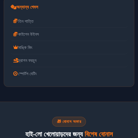
অন্যান্য গেমস
তিন পাত্তি
কাইশেন উইনস
মাঙ্কি কিং
ড্রাগন ফরচুন
স্পোর্টস বেটিং
🎁 বোনাস অফার
হাই-লো খেলোয়াড়দের জন্য
বিশেষ বোনাস