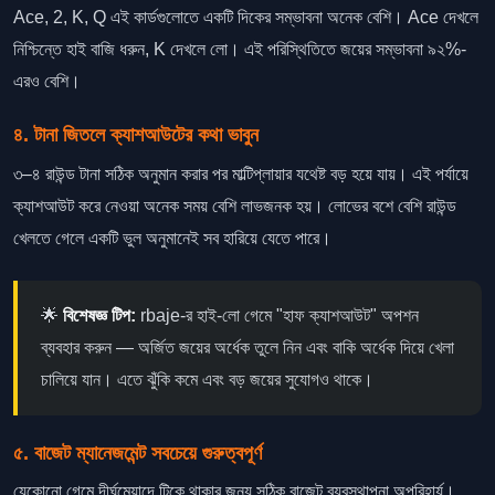
Ace, 2, K, Q এই কার্ডগুলোতে একটি দিকের সম্ভাবনা অনেক বেশি। Ace দেখলে
নিশ্চিন্তে হাই বাজি ধরুন, K দেখলে লো। এই পরিস্থিতিতে জয়ের সম্ভাবনা ৯২%-
এরও বেশি।
৪. টানা জিতলে ক্যাশআউটের কথা ভাবুন
৩–৪ রাউন্ড টানা সঠিক অনুমান করার পর মাল্টিপ্লায়ার যথেষ্ট বড় হয়ে যায়। এই পর্যায়ে
ক্যাশআউট করে নেওয়া অনেক সময় বেশি লাভজনক হয়। লোভের বশে বেশি রাউন্ড
খেলতে গেলে একটি ভুল অনুমানেই সব হারিয়ে যেতে পারে।
🌟
বিশেষজ্ঞ টিপ:
rbaje-র হাই-লো গেমে "হাফ ক্যাশআউট" অপশন
ব্যবহার করুন — অর্জিত জয়ের অর্ধেক তুলে নিন এবং বাকি অর্ধেক দিয়ে খেলা
চালিয়ে যান। এতে ঝুঁকি কমে এবং বড় জয়ের সুযোগও থাকে।
৫. বাজেট ম্যানেজমেন্ট সবচেয়ে গুরুত্বপূর্ণ
যেকোনো গেমে দীর্ঘমেয়াদে টিকে থাকার জন্য সঠিক বাজেট ব্যবস্থাপনা অপরিহার্য।