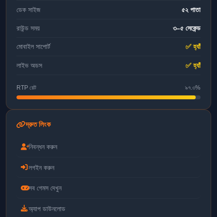
ডেক সাইজ
৫২ পাতা
রাউন্ড সময়
৩–৫ সেকেন্ড
মোবাইল সাপোর্ট
✅ হ্যাঁ
লাইভ অডস
✅ হ্যাঁ
RTP রেট
৯৭.৩%
দ্রুত লিংক
নিবন্ধন করুন
লগইন করুন
সব গেমস দেখুন
অ্যাপ ডাউনলোড