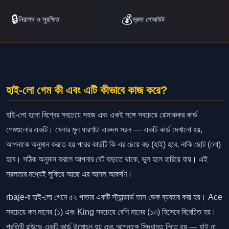
🔒
💰
নিরাপদ ও সুরক্ষিত
দ্রুত পেআউট
হাই-লো গেম কী এবং এটি কীভাবে কাজ করে?
হাই-লো হলো বিশ্বের সবচেয়ে সহজ এবং একই সঙ্গে সবচেয়ে রোমাঞ্চকর কার্ড
গেমগুলোর একটি। খেলার মূল ধারণাটা একদম সরল — একটি কার্ড দেখানো হয়,
আপনাকে অনুমান করতে হয় পরের কার্ডটি কি এর চেয়ে বড় (হাই) হবে, নাকি ছোট (লো)
হবে। সঠিক অনুমান করলে আপনার বেট বাড়তে থাকে, ভুল হলে হারিয়ে যায়। এই
সরলতার মধ্যেই লুকিয়ে আছে এর আসল আকর্ষণ।
rbaje-র হাই-লো গেমে ৫২ পাতার একটি স্ট্যান্ডার্ড তাস ডেক ব্যবহার করা হয়। Ace
সবচেয়ে কম মানের (১) এবং King সবচেয়ে বেশি মানের (১৩) হিসেবে বিবেচিত হয়।
প্রতিটি রাউন্ডে একটি কার্ড উন্মোচন হয় এবং আপনাকে সিদ্ধান্ত নিতে হয় — হাই না