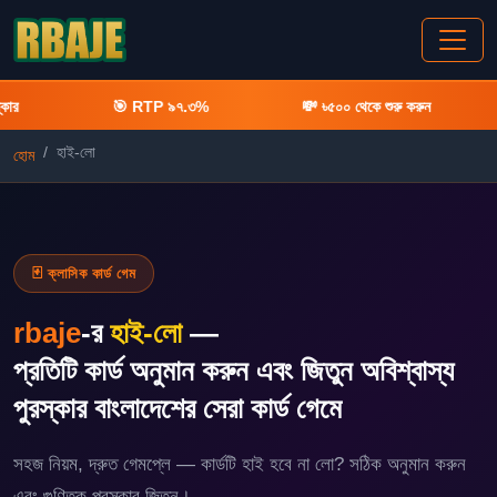
🎯 RTP ৯৭.৩%
💸 ৳৫০০ থেকে শুরু করুন
🃏 হ
হাই-লো
হোম
🃏
♣
♥
♦
♠
🃏 ক্লাসিক কার্ড গেম
rbaje
-র
হাই-লো
—
প্রতিটি কার্ড অনুমান করুন এবং জিতুন অবিশ্বাস্য
পুরস্কার বাংলাদেশের সেরা কার্ড গেমে
সহজ নিয়ম, দ্রুত গেমপ্লে — কার্ডটি হাই হবে না লো? সঠিক অনুমান করুন
এবং গুণিতক পুরস্কার জিতুন।