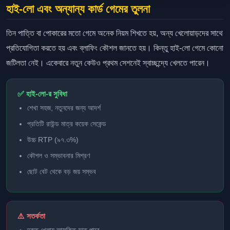
হাই-লো এবং অন্যান্য কার্ড গেমের তুলনা
তিন পাত্তি বা পোকারের মতো গেমে অনেক নিয়ম শিখতে হয়, অন্য খেলোয়াড়দের সাথে
প্রতিযোগিতা করতে হয় এবং ব্লাফিং কৌশল জানতে হয়। কিন্তু হাই-লো গেমে কোনো
জটিলতা নেই। একেবারে নতুন কেউও প্রথম সেশনেই স্বাচ্ছন্দ্যে খেলতে পারেন।
✅ হাই-লো-র সুবিধা
শেখা সহজ, নতুনদের জন্য আদর্শ
প্রতিটি রাউন্ড মাত্র কয়েক সেকেন্ড
উচ্চ RTP (৯৭.৩%)
কৌশল ও সম্ভাবনার মিশ্রণ
ছোট বেট থেকে বড় জয় সম্ভব
⚠️ সতর্কতা