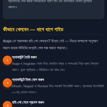
প্রতিদিনের সেরা জয়ীরা লিডারবোর্ডে স্থান পান এবং অতিরিক্ত বোনাস পুরস্কার
জেতেন।
কীভাবে খেলবেন — ধাপে ধাপে গাইড
rbaje-তে প্রথমবার হাই-লো খেলছেন? চিন্তা নেই — নিচের ধাপগুলো অনুসরণ
করলে কয়েক মিনিটের মধ্যেই খেলা শুরু করতে পারবেন।
অ্যাকাউন্ট তৈরি করুন
১
rbaje-র /register পেজে গিয়ে মোবাইল নম্বর ও পাসওয়ার্ড দিয়ে দ্রুত নিবন্ধন
করুন। পুরো প্রক্রিয়া ২ মিনিটেরও কম সময় নেয়।
অ্যাকাউন্টে টাকা যোগ করুন
২
bKash, Nagad বা Rocket দিয়ে সহজেই ডিপোজিট করুন। প্রথমবার ডিপোজিটে
১০০% বোনাস পাবেন।
হাই-লো গেমে প্রবেশ করুন
৩