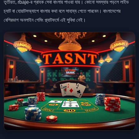
তৃতীয়ত, rbaje-র গ্রাহক সেবা বাংলায় পাওয়া যায়। কোনো সমস্যায় পড়লে লাইভ
চ্যাট বা হোয়াটসঅ্যাপে বাংলায় কথা বলে সাহায্য পেতে পারবেন। বাংলাদেশের
বেশিরভাগ অনলাইন গেমিং প্ল্যাটফর্মে এই সুবিধা নেই।