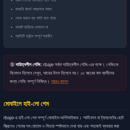
দ্রুত খেলায় আসক্তি হতে পারে
মাঝারি কার্ডে সম্ভাবনা সমান
লোভ করলে বড় ক্ষতি হতে পারে
বাজেট ছাড়িয়ে খেলবেন না
প্রতিটি রাউন্ড সম্পূর্ণ স্বাধীন
🔞
দায়িত্বশীল গেমিং:
rbaje সর্বদা দায়িত্বশীল গেমিং-এর পক্ষে। গেমিংকে
বিনোদন হিসেবে দেখুন, আয়ের উৎস হিসেবে নয়। ১৮ বছরের কম বয়সীদের
জন্য গেমিং সম্পূর্ণ নিষিদ্ধ।
আরও জানুন
মোবাইলে হাই-লো গেম
rbaje-র হাই-লো গেম সম্পূর্ণ মোবাইল-অপ্টিমাইজড। স্মার্টফোন বা ট্যাবলেটের ছোট
স্ক্রিনেও গেমের সব বোতাম ও ফিচার স্পষ্টভাবে দেখা যায় এবং সহজেই ব্যবহার করা