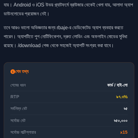
যায়। Android ও iOS উভয় প্ল্যাটফর্মে ব্রাউজার থেকেই খেলা যায়, আলাদা অ্যাপ
ডাউনলোডের প্রয়োজন নেই।
তবে আরও ভালো অভিজ্ঞতার জন্য rbaje-র ডেডিকেটেড অ্যাপ ব্যবহার করতে
পারেন। অ্যাপটিতে পুশ নোটিফিকেশন, দ্রুত লোডিং এবং অফলাইন মোডের সুবিধা
রয়েছে। /download পেজ থেকে সহজেই অ্যাপটি সংগ্রহ করা যাবে।
গেম তথ্য
গেমের ধরন
কার্ড / হাই-লো
RTP
৯৭.৩%
সর্বনিম্ন বেট
৳৫
সর্বোচ্চ বেট
৳৫০,০০০
সর্বোচ্চ মাল্টিপ্লায়ার
x15