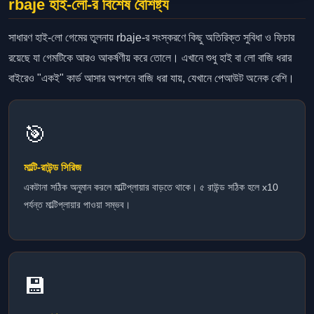
rbaje হাই-লো-র বিশেষ বৈশিষ্ট্য
সাধারণ হাই-লো গেমের তুলনায় rbaje-র সংস্করণে কিছু অতিরিক্ত সুবিধা ও ফিচার
রয়েছে যা গেমটিকে আরও আকর্ষণীয় করে তোলে। এখানে শুধু হাই বা লো বাজি ধরার
বাইরেও "একই" কার্ড আসার অপশনে বাজি ধরা যায়, যেখানে পেআউট অনেক বেশি।
🎯
মাল্টি-রাউন্ড সিরিজ
একটানা সঠিক অনুমান করলে মাল্টিপ্লায়ার বাড়তে থাকে। ৫ রাউন্ড সঠিক হলে x10
পর্যন্ত মাল্টিপ্লায়ার পাওয়া সম্ভব।
💾