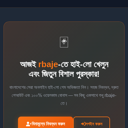
রিলোড বোনাস এবং ক্যাশব্যাক সবই হাই-লো গেমে ব্যবহার করা যায়। তবে প্রতিটি
বোনাসের নির্দিষ্ট ওয়েজারিং শর্ত থাকে। বোনাস গ্রহণের আগে শর্তাবলী ভালো করে পড়ে
নেওয়া উচিত।
🃏
আজই
rbaje
-তে হাই-লো খেলুন
এবং জিতুন বিশাল পুরস্কার!
বাংলাদেশের সেরা অনলাইন হাই-লো গেম অভিজ্ঞতা নিন। সহজ নিবন্ধন, দ্রুত
পেআউট এবং ১০০% ওয়েলকাম বোনাস — সব কিছু একসাথে শুধু rbaje-
তে।
বিনামূল্যে নিবন্ধন করুন
লগইন করুন