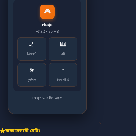
🎮
rbaje
v3.8.2 • ৪৮ MB
🏏
🎰
ক্রিকেট
স্লট
⚽
🃏
ফুটবল
তিন পাত্তি
rbaje মোবাইল অ্যাপ
ব্যবহারকারী রেটিং