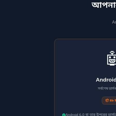
আপনার
An

Androi
সর্বশেষ ভার্স
📦 ৪৮
Android 6.0 বা তার উপরের ভার্স