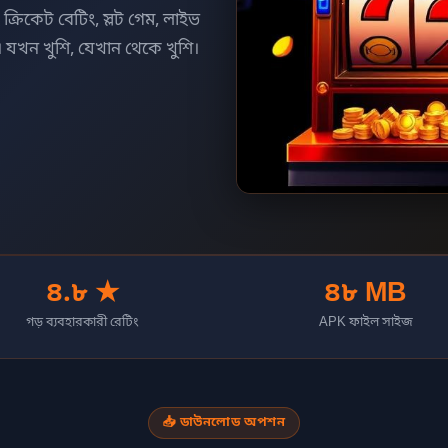
ক্রিকেট বেটিং, স্লট গেম, লাইভ
যখন খুশি, যেখান থেকে খুশি।
৪.৮ ★
৪৮ MB
গড় ব্যবহারকারী রেটিং
APK ফাইল সাইজ
📥 ডাউনলোড অপশন