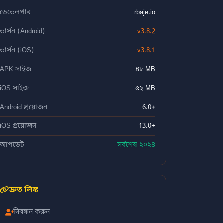
ডেভেলপার
rbaje.io
ভার্সন (Android)
v3.8.2
ভার্সন (iOS)
v3.8.1
APK সাইজ
৪৮ MB
iOS সাইজ
৫২ MB
Android প্রয়োজন
6.0+
iOS প্রয়োজন
13.0+
আপডেট
সর্বশেষ ২০২৪
দ্রুত লিঙ্ক
নিবন্ধন করুন