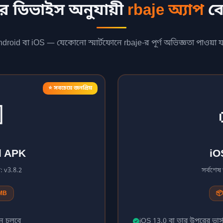
 ডিভাইস অনুযায়ী
rbaje অ্যাপ
বে
droid বা iOS — যেকোনো স্মার্টফোনে rbaje-র পূর্ণ অভিজ্ঞতা পাওয়া য
⭐ সবচেয়ে জনপ্রিয়

d APK
iO
ন: v3.8.2
সর্বশেষ 
 MB
📦
নে চলবে
iOS 13.0 বা তার উপরের ভার্