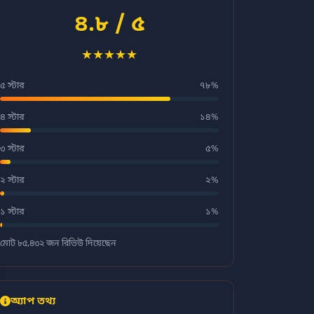
৪.৮ / ৫
★★★★★
৫ স্টার
৭৮%
৪ স্টার
১৪%
৩ স্টার
৫%
২ স্টার
২%
১ স্টার
১%
মোট ৮৫,৪৩২ জন রিভিউ দিয়েছেন
অ্যাপ তথ্য