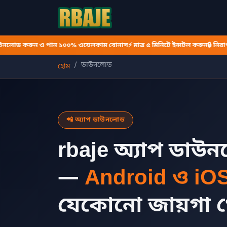
ড করুন ও পান ১০০% ওয়েলকাম বোনাস
⚡ মাত্র ৫ মিনিটে ইন্সটল করুন
🔒 নিরাপদ ও ব
ডাউনলোড
হোম
📲 অ্যাপ ডাউনলোড
rbaje অ্যাপ ডাউ
—
Android ও iO
যেকোনো জায়গা থ