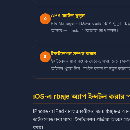
APK ফাইল খুলুন
৩
File Manager বা Downloads অ্যাপ খুলুন। r
আসবে — "Install" বোতামে ট্যাপ করুন।
ইন্সটলেশন সম্পন্ন করুন
৪
ইন্সটলেশন মাত্র কয়েক সেকেন্ড সময় নেবে। সম্
আইকন খুঁজে নিন। লগইন করুন বা নতুন অ্যাকাউ
iOS-এ rbaje অ্যাপ ইন্সটল করার প
iPhone বা iPad ব্যবহারকারীদের জন্য rbaje-র আলা
ডাউনলোড করা যাবে। ইন্সটলেশন প্রক্রিয়া অত্যন্ত স
করে।