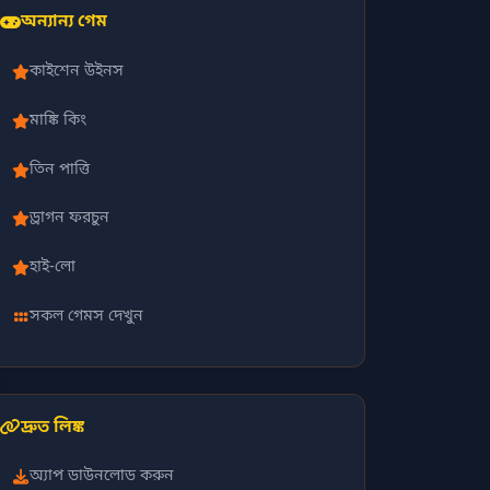
অন্যান্য গেম
কাইশেন উইনস
মাঙ্কি কিং
তিন পাত্তি
ড্রাগন ফরচুন
হাই-লো
সকল গেমস দেখুন
দ্রুত লিঙ্ক
অ্যাপ ডাউনলোড করুন