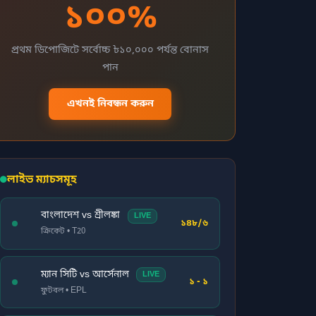
১০০%
প্রথম ডিপোজিটে সর্বোচ্চ ৳১০,০০০ পর্যন্ত বোনাস
পান
এখনই নিবন্ধন করুন
লাইভ ম্যাচসমূহ
বাংলাদেশ vs শ্রীলঙ্কা
LIVE
১৪৮/৬
ক্রিকেট • T20
ম্যান সিটি vs আর্সেনাল
LIVE
১ - ১
ফুটবল • EPL