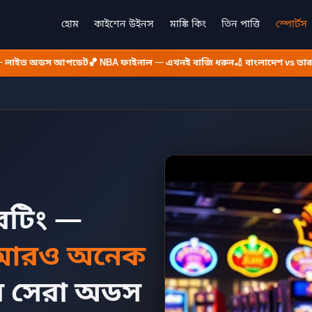
হোম
কাইশেন উইনস
মাঙ্কি কিং
তিন পাত্তি
স্পোর্টস
াইভ অডস আপডেট
🏀 NBA ফাইনাল — এখনই বাজি ধরুন
🏏 বাংলাদেশ vs ভারত — 
বেটিং —
ও আরও অনেক
র সেরা অডস