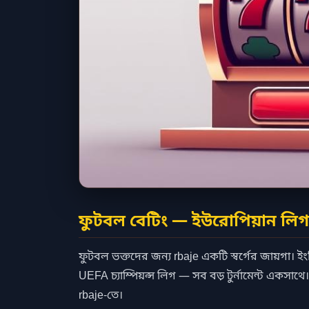
ফুটবল বেটিং — ইউরোপিয়ান লিগ 
ফুটবল ভক্তদের জন্য rbaje একটি স্বর্গের জায়গা। ইংল
UEFA চ্যাম্পিয়ন্স লিগ — সব বড় টুর্নামেন্ট একসাথে
rbaje-তে।