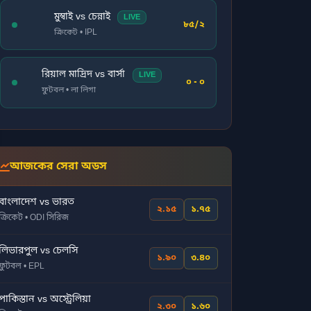
মুম্বাই vs চেন্নাই
LIVE
৮৫/২
ক্রিকেট • IPL
রিয়াল মাদ্রিদ vs বার্সা
LIVE
০ - ০
ফুটবল • লা লিগা
আজকের সেরা অডস
বাংলাদেশ vs ভারত
২.১৫
১.৭৫
ক্রিকেট • ODI সিরিজ
লিভারপুল vs চেলসি
১.৯০
৩.৪০
ফুটবল • EPL
পাকিস্তান vs অস্ট্রেলিয়া
২.৩০
১.৬০