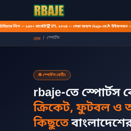
়ার লিগ — ১৫০+ মার্কেট
🏆 IPL ২০২৪ — সেরা অডস rbaje-তে
🎾 উইম্বলডন — ল
স্পোর্টস
হোম
⚽ স্পোর্টস বেটিং
rbaje-তে স্পোর্টস 
ক্রিকেট, ফুটবল 
কিছুতে
বাংলাদেশে