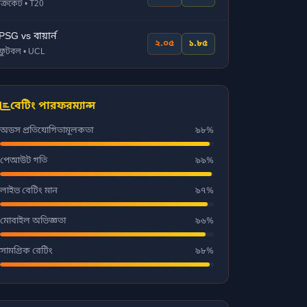
ক্রিকেট • T20
PSG vs বায়ার্ন
২.০৫
১.৮৫
ফুটবল • UCL
বেটিং পারফরম্যান্স
অডস প্রতিযোগিতামূলকতা
৯৮%
পেআউট গতি
৯৯%
লাইভ বেটিং মান
৯৭%
মোবাইল অভিজ্ঞতা
৯৬%
সামগ্রিক রেটিং
৯৮%