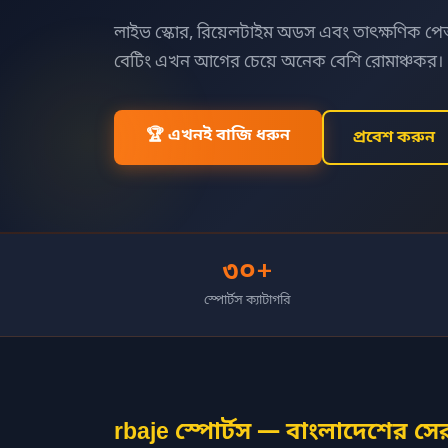
লাইভ স্কোর, রিয়েলটাইম অডস এবং তাৎক্ষণিক পে
বেটিং এখন আগের চেয়ে অনেক বেশি রোমাঞ্চকর।
🏆 এখনই বাজি ধরুন
প্রবেশ করুন
৩০+
স্পোর্টস ক্যাটাগরি
rbaje স্পোর্টস — বাংলাদেশের সেরা