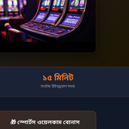
১৫ মিনিট
সর্বোচ্চ উইথড্রয়াল সময়
🎁 স্পোর্টস ওয়েলকাম বোনাস