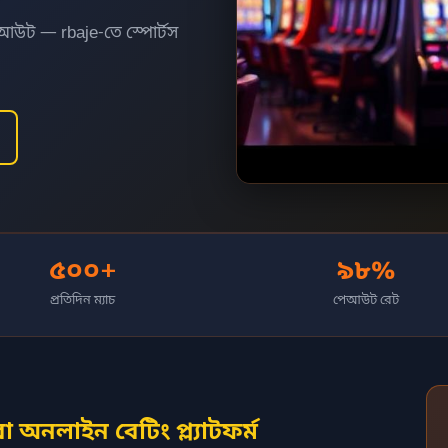
আউট — rbaje-তে স্পোর্টস
৫০০+
৯৮%
প্রতিদিন ম্যাচ
পেআউট রেট
 অনলাইন বেটিং প্ল্যাটফর্ম